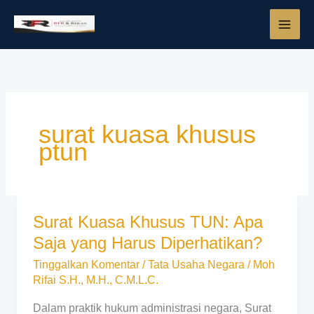
Lewati
ke
konten
surat kuasa khusus
ptun
Surat Kuasa Khusus TUN: Apa
Surat
Kuasa
Saja yang Harus Diperhatikan?
Khusus
Tinggalkan Komentar
/
Tata Usaha Negara
/
Moh
TUN:
Rifai S.H., M.H., C.M.L.C.
Apa
Saja
Dalam praktik hukum administrasi negara, Surat