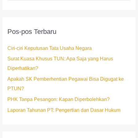
a
r
i
Pos-pos Terbaru
u
n
Ciri-ciri Keputusan Tata Usaha Negara
t
Surat Kuasa Khusus TUN: Apa Saja yang Harus
u
Diperhatikan?
k
Apakah SK Pemberhentian Pegawai Bisa Digugat ke
:
PTUN?
PHK Tanpa Pesangon: Kapan Diperbolehkan?
Laporan Tahunan PT: Pengertian dan Dasar Hukum