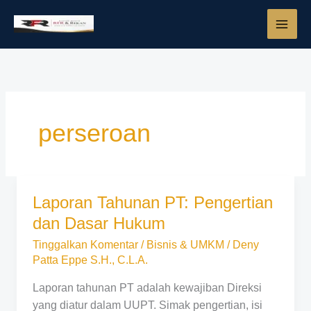
Lewati
ke
konten
perseroan
Laporan Tahunan PT: Pengertian
Laporan
Tahunan
dan Dasar Hukum
PT:
Tinggalkan Komentar
/
Bisnis & UMKM
/
Deny
Pengertian
Patta Eppe S.H., C.L.A.
dan
Dasar
Laporan tahunan PT adalah kewajiban Direksi
Hukum
yang diatur dalam UUPT. Simak pengertian, isi