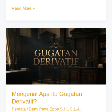
Read More »
Mengenal
Apa
itu
Gugatan
Derivatif?
Mengenal Apa itu Gugatan
Derivatif?
Perdata
/
Deny Patta Eppe S.H., C.L.A.