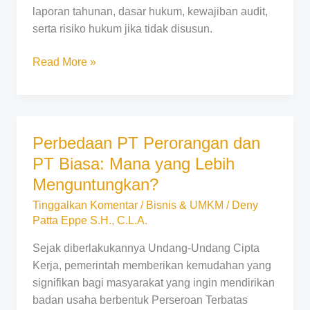
laporan tahunan, dasar hukum, kewajiban audit,
serta risiko hukum jika tidak disusun.
Read More »
Perbedaan PT Perorangan dan
Perbedaan
PT
PT Biasa: Mana yang Lebih
Perorangan
Menguntungkan?
dan
Tinggalkan Komentar
/
Bisnis & UMKM
/
Deny
PT
Patta Eppe S.H., C.L.A.
Biasa:
Mana
Sejak diberlakukannya Undang-Undang Cipta
yang
Kerja, pemerintah memberikan kemudahan yang
Lebih
signifikan bagi masyarakat yang ingin mendirikan
Menguntungkan?
badan usaha berbentuk Perseroan Terbatas