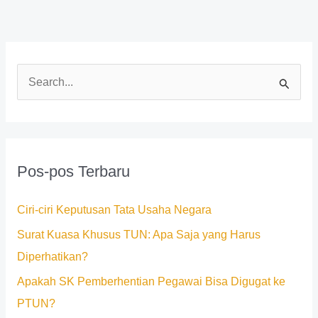
C
a
r
i
Pos-pos Terbaru
u
n
Ciri-ciri Keputusan Tata Usaha Negara
t
Surat Kuasa Khusus TUN: Apa Saja yang Harus
u
Diperhatikan?
k
Apakah SK Pemberhentian Pegawai Bisa Digugat ke
:
PTUN?