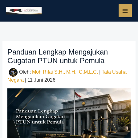
Lewati
ke
konten
Panduan Lengkap Mengajukan
Gugatan PTUN untuk Pemula
Oleh:
Moh Rifai S.H., M.H., C.M.L.C.
|
Tata Usaha
Negara
|
11 Juni 2026