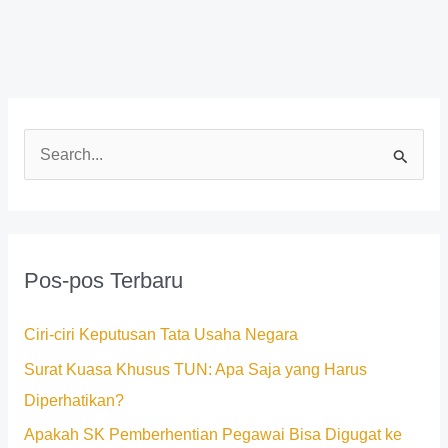
C
a
r
i
Pos-pos Terbaru
u
n
Ciri-ciri Keputusan Tata Usaha Negara
t
Surat Kuasa Khusus TUN: Apa Saja yang Harus
u
Diperhatikan?
k
Apakah SK Pemberhentian Pegawai Bisa Digugat ke
: