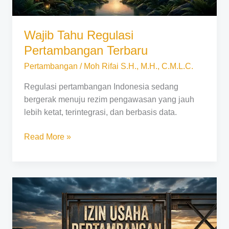
Wajib Tahu Regulasi
Pertambangan Terbaru
Pertambangan
/
Moh Rifai S.H., M.H., C.M.L.C.
Regulasi pertambangan Indonesia sedang
bergerak menuju rezim pengawasan yang jauh
lebih ketat, terintegrasi, dan berbasis data.
Read More »
Syarat
Mendapatkan
IUP
Tambang