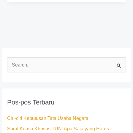
C
a
r
i
Pos-pos Terbaru
u
n
Ciri-ciri Keputusan Tata Usaha Negara
t
Surat Kuasa Khusus TUN: Apa Saja yang Harus
u