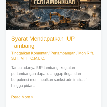
Syarat Mendapatkan IUP
Tambang
Tinggalkan Komentar
/
Pertambangan
/
Moh Rifai
S.H., M.H., C.M.L.C.
Tanpa adanya IUP tambang, kegiatan
pertambangan dapat dianggap ilegal dan
berpotensi menimbulkan sanksi administratif
hingga pidana.
Read More »