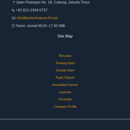
📍 Jalan Pisangan No. 1B, Cakung, Jakarta Timur
📞 +62 821-2304-0757
✉️
info@kantorhukum-rfr.com
🕒 Senin–Jumat 08.00–17.00 WIB
Site Map
Beranda
Tentang Kami
Kontak Kami
Pojok Hukum
Konsultasi Hukum
Layanan
Portofolio
Company Profile