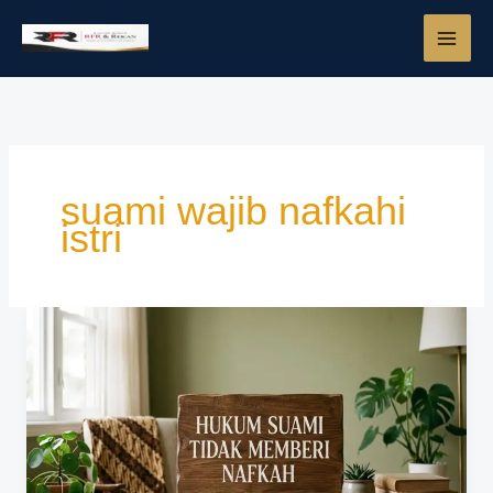
Lewati
ke
konten
suami wajib nafkahi
istri
Hukum
Suami
Tidak
Memberi
Nafkah