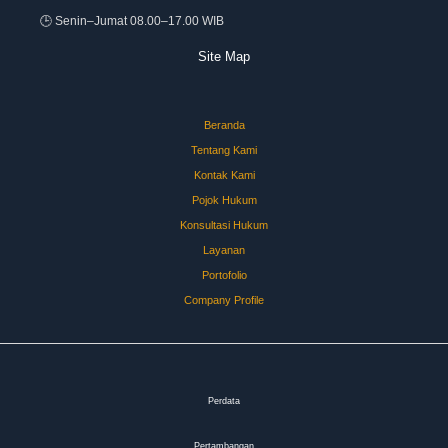
🕒 Senin–Jumat 08.00–17.00 WIB
Site Map
Beranda
Tentang Kami
Kontak Kami
Pojok Hukum
Konsultasi Hukum
Layanan
Portofolio
Company Profile
Perdata
Pertambangan