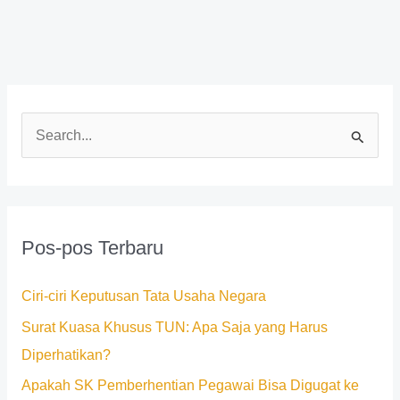
C
a
r
i
Pos-pos Terbaru
u
n
Ciri-ciri Keputusan Tata Usaha Negara
t
Surat Kuasa Khusus TUN: Apa Saja yang Harus
u
Diperhatikan?
k
Apakah SK Pemberhentian Pegawai Bisa Digugat ke
: