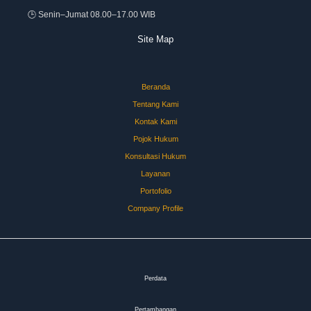
🕒 Senin–Jumat 08.00–17.00 WIB
Site Map
Beranda
Tentang Kami
Kontak Kami
Pojok Hukum
Konsultasi Hukum
Layanan
Portofolio
Company Profile
Perdata
Pertambangan