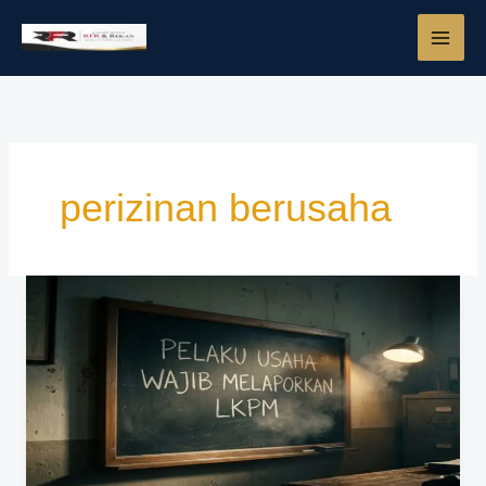
Lewati
ke
konten
perizinan berusaha
Pelaku
Usaha
Wajib
Melaporkan
LKPM
di
OSS