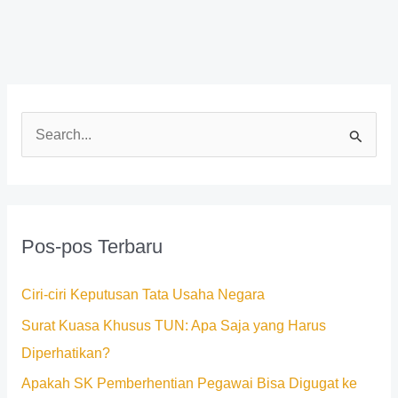
C
a
r
i
Pos-pos Terbaru
u
n
Ciri-ciri Keputusan Tata Usaha Negara
t
Surat Kuasa Khusus TUN: Apa Saja yang Harus
u
Diperhatikan?
k
Apakah SK Pemberhentian Pegawai Bisa Digugat ke
: