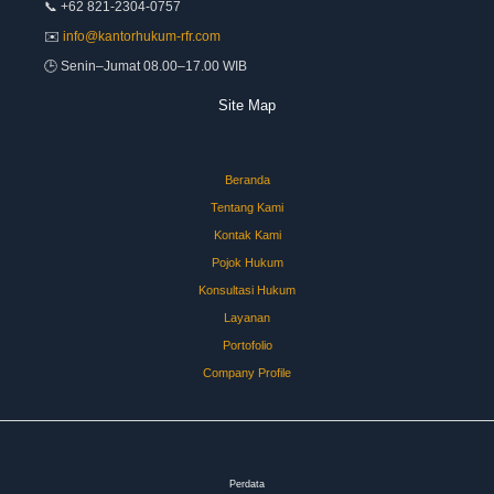
📞 +62 821-2304-0757
✉️
info@kantorhukum-rfr.com
🕒 Senin–Jumat 08.00–17.00 WIB
Site Map
Beranda
Tentang Kami
Kontak Kami
Pojok Hukum
Konsultasi Hukum
Layanan
Portofolio
Company Profile
Perdata