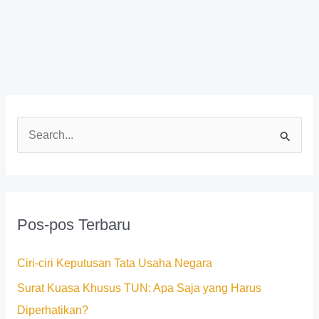
C
a
r
i
Pos-pos Terbaru
u
n
Ciri-ciri Keputusan Tata Usaha Negara
t
Surat Kuasa Khusus TUN: Apa Saja yang Harus
u
Diperhatikan?
k