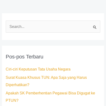
C
a
r
i
Pos-pos Terbaru
u
n
Ciri-ciri Keputusan Tata Usaha Negara
t
Surat Kuasa Khusus TUN: Apa Saja yang Harus
u
Diperhatikan?
k
Apakah SK Pemberhentian Pegawai Bisa Digugat ke
:
PTUN?