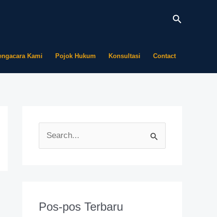
Cari
engacara Kami
Pojok Hukum
Konsultasi
Contact
C
a
r
i
u
Pos-pos Terbaru