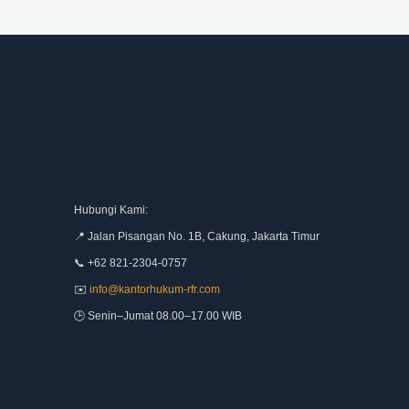
Hubungi Kami:
📍 Jalan Pisangan No. 1B, Cakung, Jakarta Timur
📞 +62 821-2304-0757
✉️
info@kantorhukum-rfr.com
🕒 Senin–Jumat 08.00–17.00 WIB