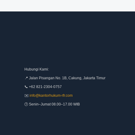
Hubungi Kami:
📍 Jalan Pisangan No. 1B, Cakung, Jakarta Timur
📞 +62 821-2304-0757
✉️
info@kantorhukum-rfr.com
🕒 Senin–Jumat 08.00–17.00 WIB