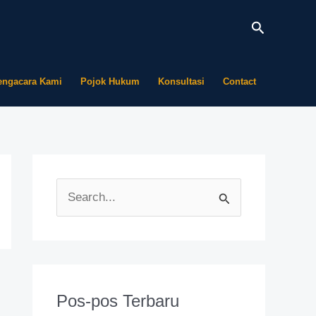
Cari
engacara Kami
Pojok Hukum
Konsultasi
Contact
C
a
r
i
u
Pos-pos Terbaru