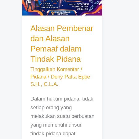
Alasan
Pemaaf
dalam
Tindak
Alasan Pembenar
Pidana
dan Alasan
Pemaaf dalam
Tindak Pidana
Tinggalkan Komentar
/
Pidana
/
Deny Patta Eppe
S.H., C.L.A.
Dalam hukum pidana, tidak
setiap orang yang
melakukan suatu perbuatan
yang memenuhi unsur
tindak pidana dapat