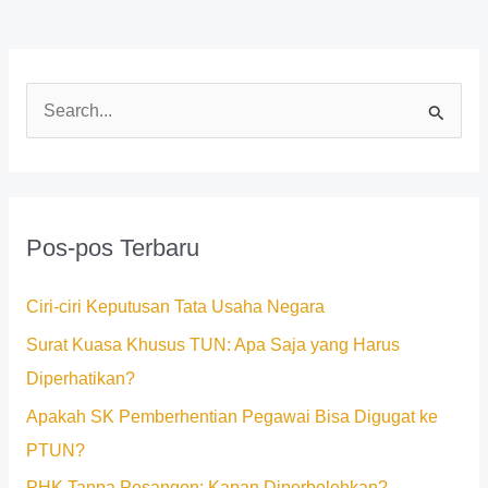
C
a
r
i
Pos-pos Terbaru
u
n
Ciri-ciri Keputusan Tata Usaha Negara
t
Surat Kuasa Khusus TUN: Apa Saja yang Harus
u
Diperhatikan?
k
Apakah SK Pemberhentian Pegawai Bisa Digugat ke
:
PTUN?
PHK Tanpa Pesangon: Kapan Diperbolehkan?