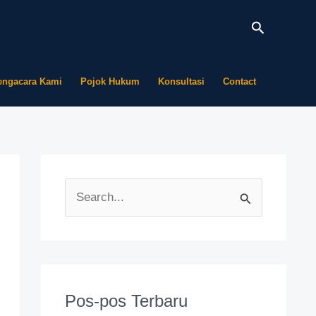
Cari
engacara Kami
Pojok Hukum
Konsultasi
Contact
C
a
r
i
u
Pos-pos Terbaru