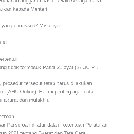
erubahan anggaran dasar selain sebagaimana
hukan kepada Menteri.
a yang dimaksud? Misalnya:
is;
;
rtentu;
ang tidak termasuk Pasal 21 ayat (2) UU PT.
prosedur tersebut tetap harus dilakukan
m (AHU Online). Hal ini penting agar data
lu akurat dan mutakhir.
seroan
ar Perseroan di atur dalam ketentuan Peraturan
n 2021 tentang Syarat dan Tata Cara