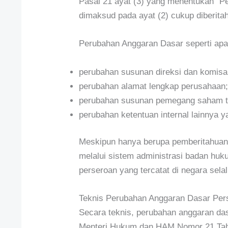
Pasal 21 ayat (3) yang menentukan “P
dimaksud pada ayat (2) cukup diberita
Perubahan Anggaran Dasar seperti ap
perubahan susunan direksi dan komisar
perubahan alamat lengkap perusahaan
perubahan susunan pemegang saham te
perubahan ketentuan internal lainnya y
Meskipun hanya berupa pemberitahuan, 
melalui sistem administrasi badan huku
perseroan yang tercatat di negara sela
Teknis Perubahan Anggaran Dasar Per
Secara teknis, perubahan anggaran das
Menteri Hukum dan HAM Nomor 21 Tahu