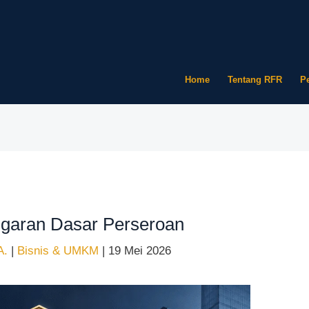
Home
Tentang RFR
P
garan Dasar Perseroan
.A.
|
Bisnis & UMKM
|
19 Mei 2026